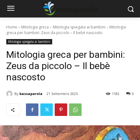
Home
Mitologia greca
Mitologia spiegata ai bambini
Mitologia
greca per bambini: Zeus da piccolo – Il bebè nascosto
Mitologia spiegata ai bambini
Mitologia greca per bambini:
Zeus da piccolo – Il bebè
nascosto
By
bassaparola
21 Settembre 2025
1182
0