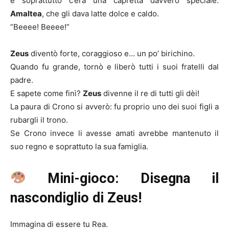
e soprattutto c’era una capretta davvero speciale:
Amaltea
, che gli dava latte dolce e caldo.
“Beeee! Beeee!”
Zeus
diventò forte, coraggioso e… un po’ birichino.
Quando fu grande, tornò e liberò tutti i suoi fratelli dal
padre.
E sapete come finì?
Zeus
divenne il re di tutti gli dèi!
La paura di Crono si avverò: fu proprio uno dei suoi figli a
rubargli il trono.
Se Crono invece li avesse amati avrebbe mantenuto il
suo regno e soprattuto la sua famiglia.
Mini-gioco: Disegna il
nascondiglio di Zeus!
Immagina di essere tu Rea.