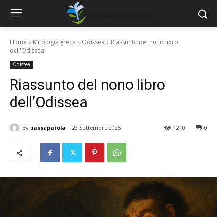
Home
Mitologia greca
Odissea
Riassunto del nono libro
dell'Odissea
Odissea
Riassunto del nono libro
dell’Odissea
By
bassaparola
23 Settembre 2025
1210
0