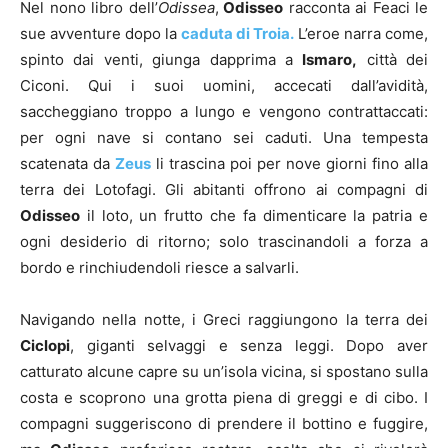
Nel nono libro dell’
Odissea
,
Odisseo
racconta ai Feaci le
sue avventure dopo la
caduta di Troia.
L’eroe narra come,
spinto dai venti, giunga dapprima a
Ismaro,
città dei
Ciconi. Qui i suoi uomini, accecati dall’avidità,
saccheggiano troppo a lungo e vengono contrattaccati:
per ogni nave si contano sei caduti. Una tempesta
scatenata da
Zeus
li trascina poi per nove giorni fino alla
terra dei Lotofagi. Gli abitanti offrono ai compagni di
Odisseo
il loto, un frutto che fa dimenticare la patria e
ogni desiderio di ritorno; solo trascinandoli a forza a
bordo e rinchiudendoli riesce a salvarli.
Navigando nella notte, i Greci raggiungono la terra dei
Ciclopi
, giganti selvaggi e senza leggi. Dopo aver
catturato alcune capre su un’isola vicina, si spostano sulla
costa e scoprono una grotta piena di greggi e di cibo. I
compagni suggeriscono di prendere il bottino e fuggire,