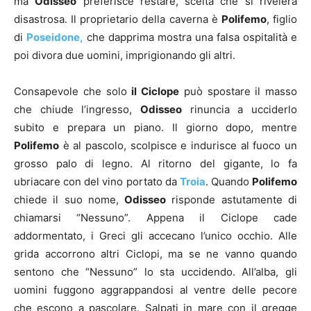
ma
Odisseo
preferisce restare, scelta che si rivelerà
disastrosa. Il proprietario della caverna è
Polifemo
, figlio
di
Poseidone,
che dapprima mostra una falsa ospitalità e
poi divora due uomini, imprigionando gli altri.
Consapevole che solo
il Ciclope
può spostare il masso
che chiude l’ingresso,
Odisseo
rinuncia a ucciderlo
subito e prepara un piano. Il giorno dopo, mentre
Polifemo
è al pascolo, scolpisce e indurisce al fuoco un
grosso palo di legno. Al ritorno del gigante, lo fa
ubriacare con del vino portato da
Troia
. Quando
Polifemo
chiede il suo nome,
Odisseo
risponde astutamente di
chiamarsi “Nessuno”. Appena il Ciclope cade
addormentato, i Greci gli accecano l’unico occhio. Alle
grida accorrono altri Ciclopi, ma se ne vanno quando
sentono che “Nessuno” lo sta uccidendo. All’alba, gli
uomini fuggono aggrappandosi al ventre delle pecore
che escono a pascolare. Salpati in mare con il gregge