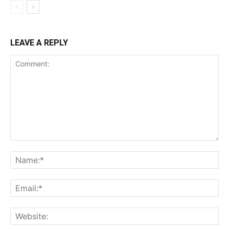
LEAVE A REPLY
Comment:
Na
Ema
Web