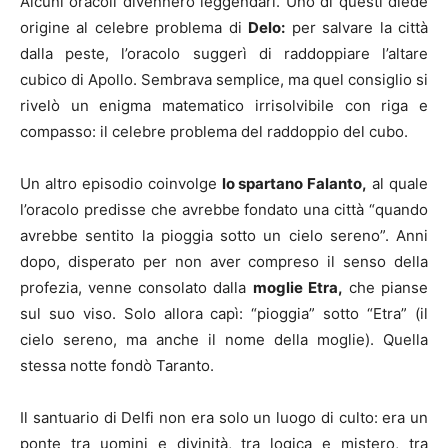
Alcuni oracoli divennero leggendari. Uno di questi diede
origine al celebre problema di
Delo:
per salvare la città
dalla peste, l’oracolo suggerì di raddoppiare l’altare
cubico di Apollo. Sembrava semplice, ma quel consiglio si
rivelò un enigma matematico irrisolvibile con riga e
compasso: il celebre problema del raddoppio del cubo.
Un altro episodio coinvolge
lo spartano Falanto,
al quale
l’oracolo predisse che avrebbe fondato una città “quando
avrebbe sentito la pioggia sotto un cielo sereno”. Anni
dopo, disperato per non aver compreso il senso della
profezia, venne consolato dalla
moglie Etra,
che pianse
sul suo viso. Solo allora capì: “pioggia” sotto “Etra” (il
cielo sereno, ma anche il nome della moglie). Quella
stessa notte fondò Taranto.
Il santuario di Delfi non era solo un luogo di culto: era un
ponte tra uomini e divinità, tra logica e mistero, tra