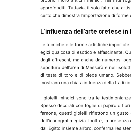
proprio i loro antichi nemici. Tali interro
approfonditi. Tuttavia, il solo fatto che arti
certo che dimostra l’importazione di forme e 
L’influenza dell’arte cretese in 
Le tecniche e le forme artistiche importate 
egizi qualcosa di esotico e affascinante. Q
dagli affreschi, ma anche da numerosi ogget
sepolture dell’area di Messarà e nell’isolot
di testa di toro e di piede umano. Sebben
mostrano una chiara influenza della tradizion
I gioielli minoici sono tra le testimonianz
Spesso decorati con foglie di papiro o fiori 
faraone, questi gioielli riflettono un gusto
dell’iconografia egizia. Inoltre, la presenz
dall’Egitto insieme all’oro, conferma l’esiste