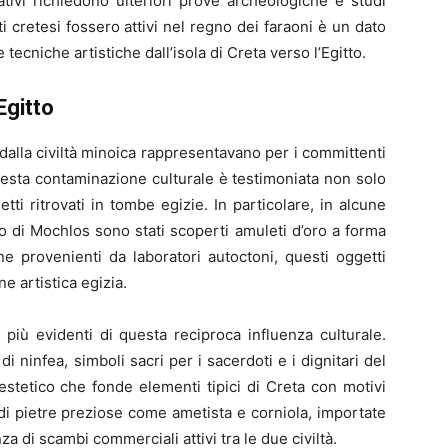
gativi richiedono ulteriori prove archeologiche e studi
sti cretesi fossero attivi nel regno dei faraoni è un dato
tecniche artistiche dall’isola di Creta verso l’Egitto.
Egitto
dalla civiltà minoica rappresentavano per i committenti
uesta contaminazione culturale è testimoniata non solo
ti ritrovati in tombe egizie. In particolare, in alcune
to di Mochlos sono stati scoperti amuleti d’oro a forma
e provenienti da laboratori autoctoni, questi oggetti
e artistica egizia.
e più evidenti di questa reciproca influenza culturale.
di ninfea, simboli sacri per i sacerdoti e i dignitari del
 estetico che fonde elementi tipici di Creta con motivi
a di pietre preziose come ametista e corniola, importate
nza di scambi commerciali attivi tra le due civiltà.