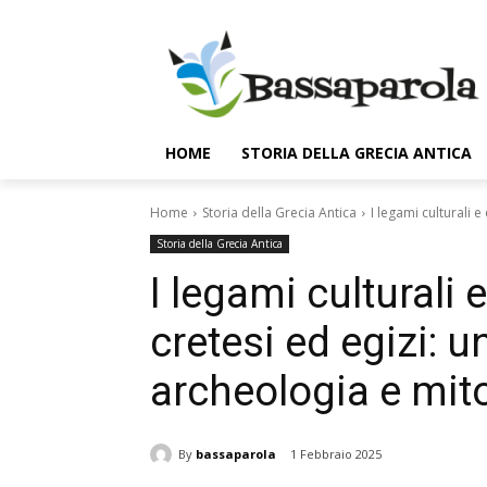
HOME
STORIA DELLA GRECIA ANTICA
Home
Storia della Grecia Antica
I legami culturali e
Storia della Grecia Antica
I legami culturali 
cretesi ed egizi: u
archeologia e mit
By
bassaparola
1 Febbraio 2025