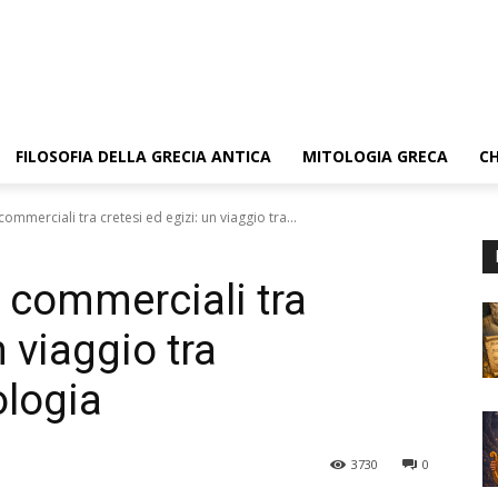
FILOSOFIA DELLA GRECIA ANTICA
MITOLOGIA GRECA
CH
 commerciali tra cretesi ed egizi: un viaggio tra...
e commerciali tra
n viaggio tra
ologia
3730
0