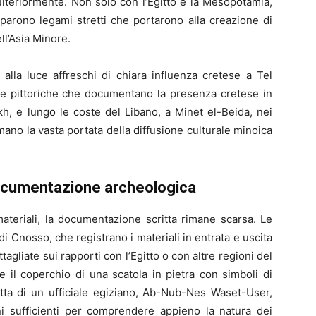
 ulteriormente. Non solo con l’Egitto e la Mesopotamia,
parono legami stretti che portarono alla creazione di
ll’Asia Minore.
alla luce affreschi di chiara influenza cretese a Tel
nze pittoriche che documentano la presenza cretese in
kh, e lungo le coste del Libano, a Minet el-Beida, nei
mano la vasta portata della diffusione culturale minoica
a documentazione archeologica
ateriali, la documentazione scritta rimane scarsa. Le
i Cnosso, che registrano i materiali in entrata e uscita
agliate sui rapporti con l’Egitto o con altre regioni del
 il coperchio di una scatola in pietra con simboli di
etta di un ufficiale egiziano, Ab-Nub-Nes Waset-User,
ni sufficienti per comprendere appieno la natura dei