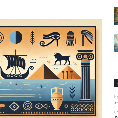
ba
a
Be
P