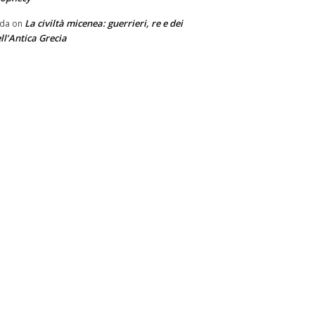
La civiltà micenea: guerrieri, re e dei
nda
on
ll’Antica Grecia