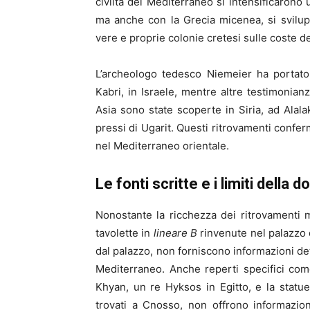
civiltà del Mediterraneo si intensificarono
ma anche con la Grecia micenea, si svilup
vere e proprie colonie cretesi sulle coste de
L’archeologo tedesco Niemeier ha portato 
Kabri, in Israele, mentre altre testimonia
Asia sono state scoperte in Siria, ad Alala
pressi di Ugarit. Questi ritrovamenti confer
nel Mediterraneo orientale.
Le fonti scritte e i limiti dell
Nonostante la ricchezza dei ritrovamenti m
tavolette in
lineare B
rinvenute nel palazzo d
dal palazzo, non forniscono informazioni dett
Mediterraneo. Anche reperti specifici come
Khyan, un re Hyksos in Egitto, e la statu
trovati a Cnosso, non offrono informazio