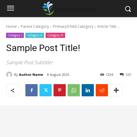
Home
Parent Category
Primary/Child Category
Article Title ...
Category I
Category II
Category III
Sample Post Title!
Sample Post Subtitle!
By
Author Name
8 August 2026
1234
123