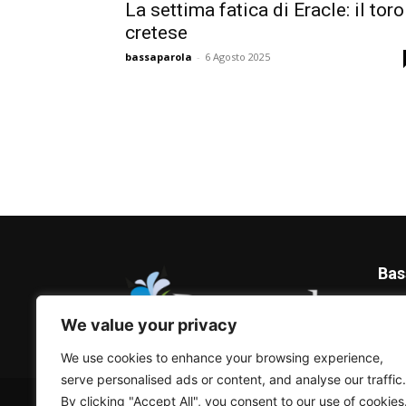
La settima fatica di Eracle: il toro
cretese
bassaparola
-
6 Agosto 2025
Bas
Blog 
We value your privacy
We use cookies to enhance your browsing experience,
serve personalised ads or content, and analyse our traffic.
© Bassaparola.it 2015-2025
By clicking "Accept All", you consent to our use of cookies