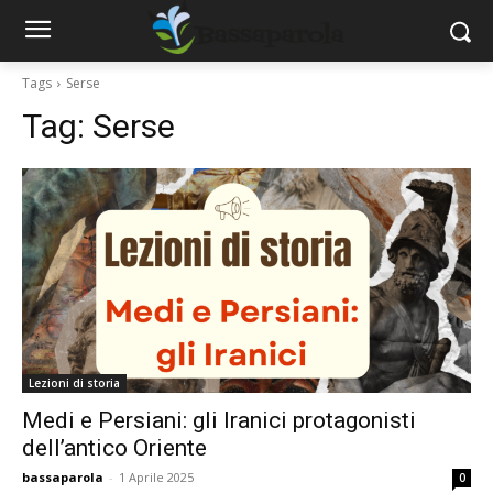
Tags
Serse
Tag:
Serse
Lezioni di storia
Medi e Persiani: gli Iranici protagonisti
dell’antico Oriente
bassaparola
-
1 Aprile 2025
0