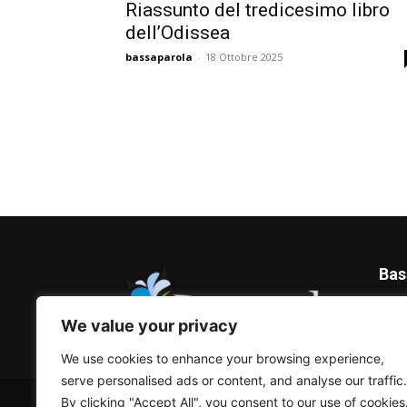
Riassunto del tredicesimo libro
dell’Odissea
bassaparola
-
18 Ottobre 2025
Bas
Blog 
We value your privacy
We use cookies to enhance your browsing experience,
serve personalised ads or content, and analyse our traffic.
© Bassaparola.it 2015-2025
By clicking "Accept All", you consent to our use of cookies