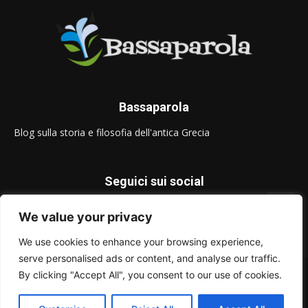
Bassaparola
Blog sulla storia e filosofia dell'antica Grecia
Seguici sui social
We value your privacy
We use cookies to enhance your browsing experience,
serve personalised ads or content, and analyse our traffic.
© Bassaparola.it 2015-2025
By clicking "Accept All", you consent to our use of cookies.
Privacy Policy