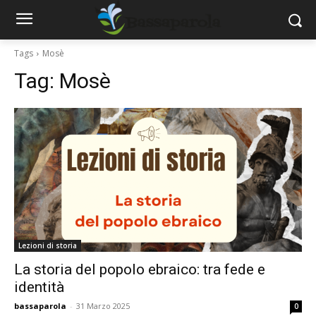
Tags
Mosè
Tag:
Mosè
Lezioni di storia
La storia del popolo ebraico: tra fede e
identità
bassaparola
-
31 Marzo 2025
0