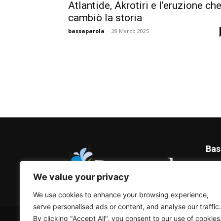
Atlantide, Akrotiri e l’eruzione ch
cambiò la storia
bassaparola
-
28 Marzo 2025
Bas
Blog 
We value your privacy
We use cookies to enhance your browsing experience,
serve personalised ads or content, and analyse our traffic.
© Bassaparola.it 2015-2025
By clicking "Accept All", you consent to our use of cookies