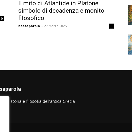
e
Il mito di Atlantide in Platone:
simbolo di decadenza e monito
filosofico
0
bassaparola
-
27 Marzo 2025
0
saparola
sulla storia e filosofia dell'antica Grecia
.