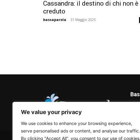
Cassandra: il destino di chi non è
creduto
bassaparola
-
31 Maggio 2025
Bas
Blog 
We value your privacy
We use cookies to enhance your browsing experience,
serve personalised ads or content, and analyse our traffic.
© Bassaparola.it 2015-2025
By clicking "Accept All", you consent to our use of cookies