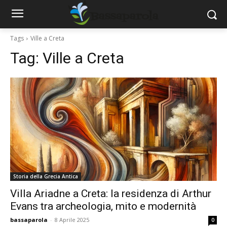
Tags
Ville a Creta
Tag:
Ville a Creta
Storia della Grecia Antica
Villa Ariadne a Creta: la residenza di Arthur
Evans tra archeologia, mito e modernità
bassaparola
-
8 Aprile 2025
0