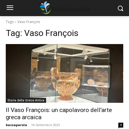
Tags
Vaso François
Tag:
Vaso François
Storia della Grecia Antica
Il Vaso François: un capolavoro dell’arte
greca arcaica
bassaparola
-
16 Settembre 2025
0