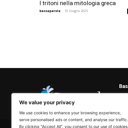
I tritoni nella mitologia greca
bassaparola
-
10 Giugno 2025
Bas
Blog 
We value your privacy
We use cookies to enhance your browsing experience,
serve personalised ads or content, and analyse our traffic.
© Bassaparola.it 2015-2025
By clicking "Accept All", you consent to our use of cookies