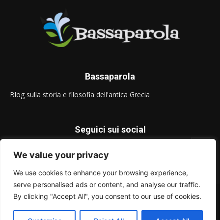
Bassaparola
Blog sulla storia e filosofia dell'antica Grecia
Seguici sui social
We value your privacy
We use cookies to enhance your browsing experience,
serve personalised ads or content, and analyse our traffic.
© Bassaparola.it 2015-2025
By clicking "Accept All", you consent to our use of cookies.
Privacy Policy