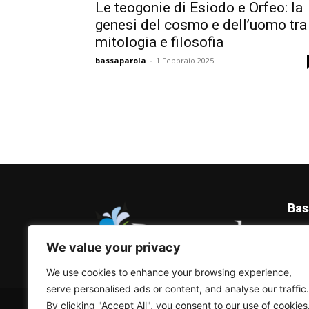
Le teogonie di Esiodo e Orfeo: la
genesi del cosmo e dell’uomo tra
mitologia e filosofia
bassaparola
-
1 Febbraio 2025
Bas
Blog 
We value your privacy
We use cookies to enhance your browsing experience,
serve personalised ads or content, and analyse our traffic.
© Bassaparola.it 2015-2025
By clicking "Accept All", you consent to our use of cookies