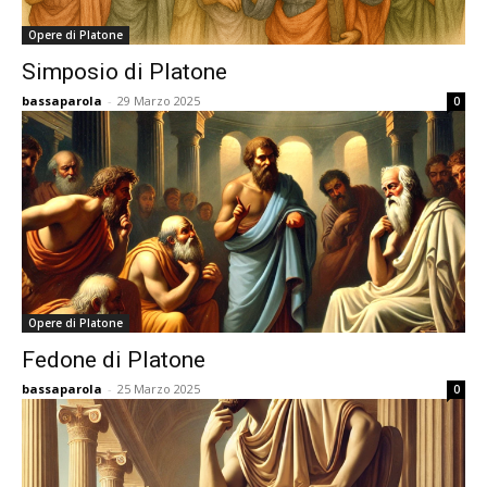
Opere di Platone
Simposio di Platone
bassaparola
-
29 Marzo 2025
0
Opere di Platone
Fedone di Platone
bassaparola
-
25 Marzo 2025
0