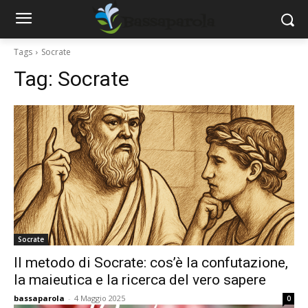
Tags
Socrate
Tag:
Socrate
Socrate
Il metodo di Socrate: cos’è la confutazione,
la maieutica e la ricerca del vero sapere
bassaparola
-
4 Maggio 2025
0