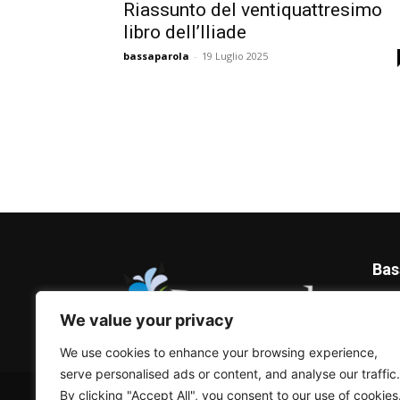
Riassunto del ventiquattresimo
libro dell’Iliade
bassaparola
-
19 Luglio 2025
Bas
Blog 
We value your privacy
We use cookies to enhance your browsing experience,
serve personalised ads or content, and analyse our traffic.
© Bassaparola.it 2015-2025
By clicking "Accept All", you consent to our use of cookies