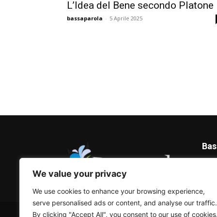
L’Idea del Bene secondo Platone
bassaparola
-
5 Aprile 2025
Bas
Blog 
We value your privacy
We use cookies to enhance your browsing experience,
serve personalised ads or content, and analyse our traffic.
© Bassaparola.it 2015-2025
By clicking "Accept All", you consent to our use of cookies