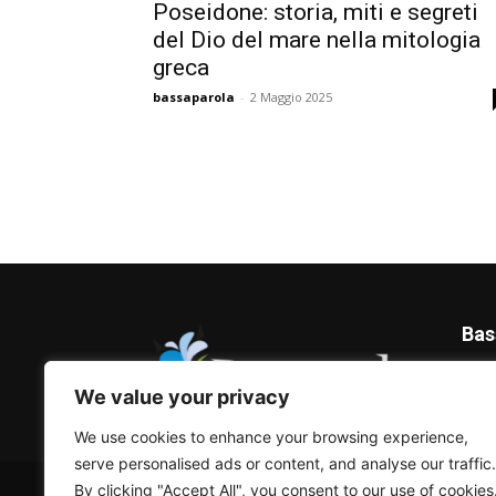
Poseidone: storia, miti e segreti
del Dio del mare nella mitologia
greca
bassaparola
-
2 Maggio 2025
Bas
Blog 
We value your privacy
We use cookies to enhance your browsing experience,
serve personalised ads or content, and analyse our traffic.
© Bassaparola.it 2015-2025
By clicking "Accept All", you consent to our use of cookies