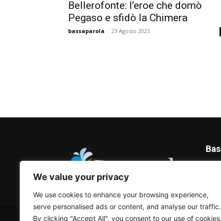
Bellerofonte: l’eroe che domò
Pegaso e sfidò la Chimera
bassaparola
-
23 Agosto 2025
Bas
Blog 
We value your privacy
We use cookies to enhance your browsing experience,
serve personalised ads or content, and analyse our traffic.
© Bassaparola.it 2015-2025
By clicking "Accept All", you consent to our use of cookies