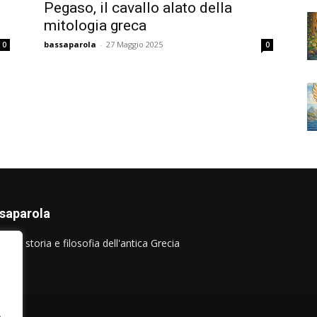
Pegaso, il cavallo alato della
mitologia greca
bassaparola
-
27 Maggio 2025
0
0
saparola
sulla storia e filosofia dell'antica Grecia
.