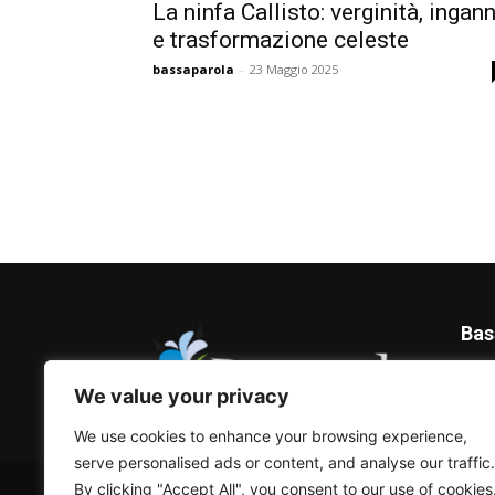
La ninfa Callisto: verginità, ingan
e trasformazione celeste
bassaparola
-
23 Maggio 2025
Bas
Blog 
We value your privacy
We use cookies to enhance your browsing experience,
serve personalised ads or content, and analyse our traffic.
© Bassaparola.it 2015-2025
By clicking "Accept All", you consent to our use of cookies