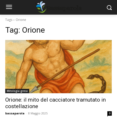
Tags
Orione
Tag:
Orione
Mitologia greca
Orione: il mito del cacciatore tramutato in
costellazione
bassaparola
-
8 Maggio 2025
0