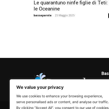
Le quarantuno ninfe figlie di Teti:
le Oceanine
bassaparola
-
25 Maggio 2025
Bas
Blog 
We value your privacy
We use cookies to enhance your browsing experience,
serve personalised ads or content, and analyse our traffic.
© Bassaparola.it 2015-2025
By clicking "Accept All", you consent to our use of cookies