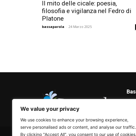
Il mito delle cicale: poesia,
filosofia e vigilanza nel Fedro di
Platone
bassaparola
-
24 Marzo 2025
Bas
Blog 
We value your privacy
We use cookies to enhance your browsing experience,
serve personalised ads or content, and analyse our traffic.
© Bassaparola.it 2015-2025
By clicking "Accept All", you consent to our use of cookies