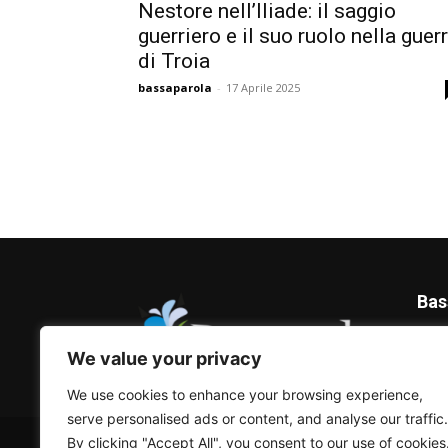
Nestore nell’Iliade: il saggio
guerriero e il suo ruolo nella guer
di Troia
bassaparola
-
17 Aprile 2025
Bas
Blog 
We value your privacy
We use cookies to enhance your browsing experience,
serve personalised ads or content, and analyse our traffic.
© Bassaparola.it 2015-2025
By clicking "Accept All", you consent to our use of cookies