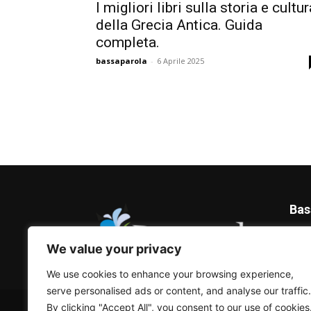
I migliori libri sulla storia e cultur
della Grecia Antica. Guida
completa.
bassaparola
-
6 Aprile 2025
Bas
Blog 
We value your privacy
We use cookies to enhance your browsing experience,
serve personalised ads or content, and analyse our traffic.
© Bassaparola.it 2015-2025
By clicking "Accept All", you consent to our use of cookies