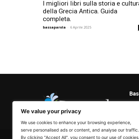
I migliori libri sulla storia e cultur
della Grecia Antica. Guida
completa.
bassaparola
-
6 Aprile 2025
Bas
Blog 
We value your privacy
We use cookies to enhance your browsing experience,
serve personalised ads or content, and analyse our traffic.
© Bassaparola.it 2015-2025
By clicking "Accept All", you consent to our use of cookies