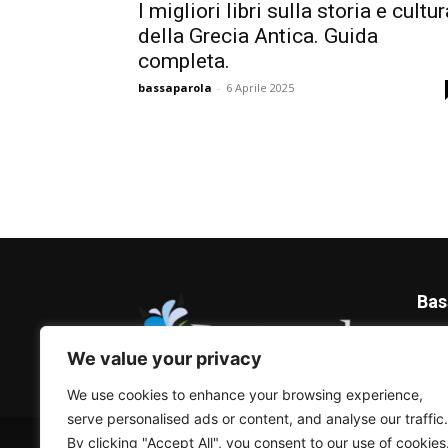
I migliori libri sulla storia e cultur
della Grecia Antica. Guida
completa.
bassaparola
-
6 Aprile 2025
Bas
Blog 
We value your privacy
We use cookies to enhance your browsing experience,
serve personalised ads or content, and analyse our traffic.
© Bassaparola.it 2015-2025
By clicking "Accept All", you consent to our use of cookies