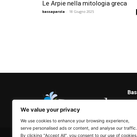
Le Arpie nella mitologia greca
bassaparola
-
18 Giugno 2025
Bas
Blog 
We value your privacy
We use cookies to enhance your browsing experience,
serve personalised ads or content, and analyse our traffic.
© Bassaparola.it 2015-2025
By clicking "Accept All", you consent to our use of cookies