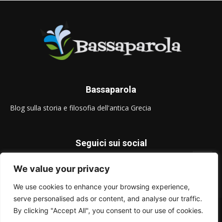
Bassaparola
Blog sulla storia e filosofia dell'antica Grecia
Seguici sui social
We value your privacy
We use cookies to enhance your browsing experience,
serve personalised ads or content, and analyse our traffic.
© Bassaparola.it 2015-2025
By clicking "Accept All", you consent to our use of cookies.