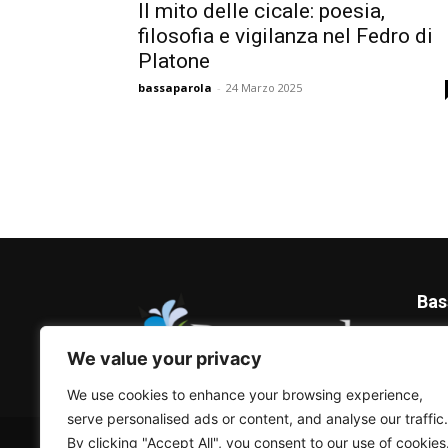
Il mito delle cicale: poesia,
filosofia e vigilanza nel Fedro di
Platone
bassaparola
-
24 Marzo 2025
Bas
Blog 
We value your privacy
We use cookies to enhance your browsing experience,
serve personalised ads or content, and analyse our traffic.
© Bassaparola.it 2015-2025
By clicking "Accept All", you consent to our use of cookies