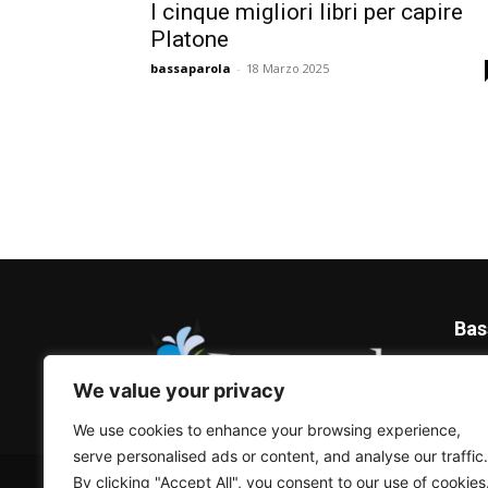
I cinque migliori libri per capire
Platone
bassaparola
-
18 Marzo 2025
Bas
Blog 
We value your privacy
We use cookies to enhance your browsing experience,
serve personalised ads or content, and analyse our traffic.
© Bassaparola.it 2015-2025
By clicking "Accept All", you consent to our use of cookies