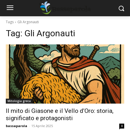
Tags
Gli Argonauti
Tag:
Gli Argonauti
Mitologia greca
Il mito di Giasone e il Vello d’Oro: storia,
significato e protagonisti
bassaparola
-
15 Aprile 2025
0