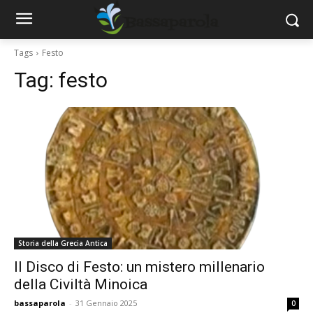
Tags
Festo
Tag:
festo
Storia della Grecia Antica
Il Disco di Festo: un mistero millenario
della Civiltà Minoica
bassaparola
-
31 Gennaio 2025
0