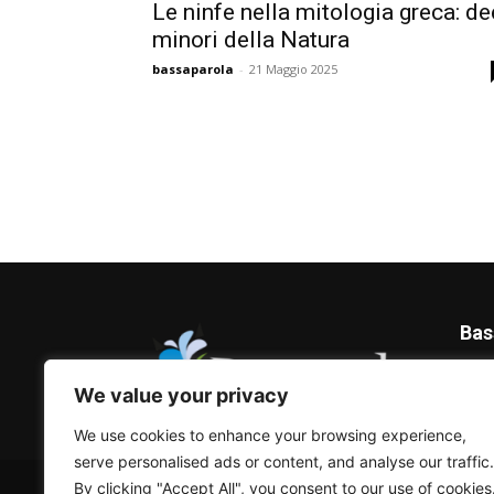
Le ninfe nella mitologia greca: de
minori della Natura
bassaparola
-
21 Maggio 2025
Bas
Blog 
We value your privacy
We use cookies to enhance your browsing experience,
serve personalised ads or content, and analyse our traffic.
© Bassaparola.it 2015-2025
By clicking "Accept All", you consent to our use of cookies