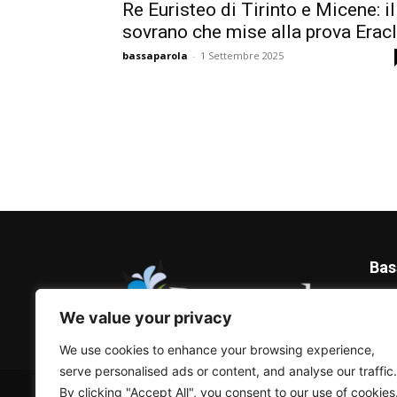
Re Euristeo di Tirinto e Micene: il
sovrano che mise alla prova Erac
bassaparola
-
1 Settembre 2025
Bas
Blog 
We value your privacy
We use cookies to enhance your browsing experience,
serve personalised ads or content, and analyse our traffic.
© Bassaparola.it 2015-2025
By clicking "Accept All", you consent to our use of cookies