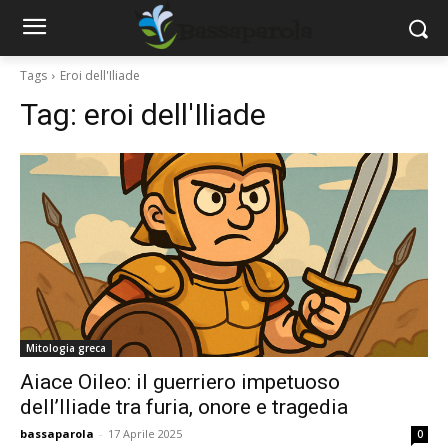
Tags
Eroi dell'Iliade
Tag:
eroi dell'Iliade
Mitologia greca
Aiace Oileo: il guerriero impetuoso
dell’Iliade tra furia, onore e tragedia
bassaparola
-
17 Aprile 2025
0