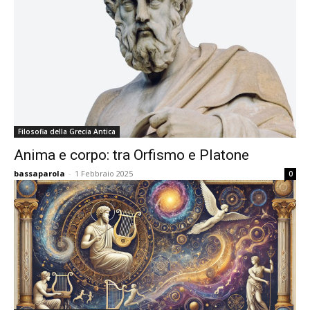
Filosofia della Grecia Antica
Anima e corpo: tra Orfismo e Platone
bassaparola
-
1 Febbraio 2025
0