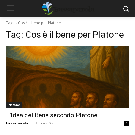
Tags
Cos'è il bene per Platone
Tag:
Cos'è il bene per Platone
Platone
L’Idea del Bene secondo Platone
bassaparola
-
5 Aprile 2025
0