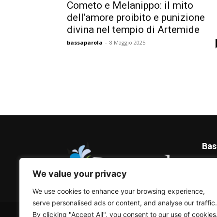
Cometo e Melanippo: il mito
dell’amore proibito e punizione
divina nel tempio di Artemide
bassaparola
-
8 Maggio 2025
Bas
Blog 
We value your privacy
We use cookies to enhance your browsing experience,
serve personalised ads or content, and analyse our traffic.
© Bassaparola.it 2015-2025
By clicking "Accept All", you consent to our use of cookies