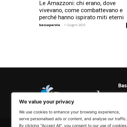
Le Amazzoni: chi erano, dove
vivevano, come combattevano e
perché hanno ispirato miti eterni
bassaparola
-
1 Giugno 2025
Bas
Blog 
We value your privacy
We use cookies to enhance your browsing experience,
serve personalised ads or content, and analyse our traffic.
© Bassaparola.it 2015-2025
By clicking "Accept All", you consent to our use of cookies