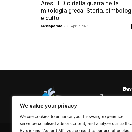
Ares: il Dio della guerra nella
mitologia greca. Storia, simbolog
e culto
bassaparola
-
25 Aprile 2025
Bas
Blog 
We value your privacy
We use cookies to enhance your browsing experience,
serve personalised ads or content, and analyse our traffic.
© Bassaparola.it 2015-2025
By clicking "Accept All", you consent to our use of cookies