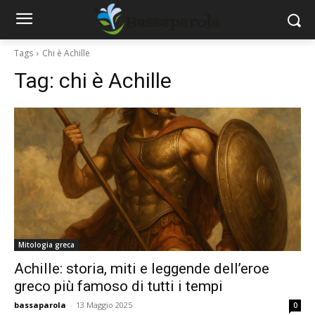
Tags
Chi è Achille
Tag:
chi è Achille
Mitologia greca
Achille: storia, miti e leggende dell’eroe
greco più famoso di tutti i tempi
bassaparola
-
13 Maggio 2025
0