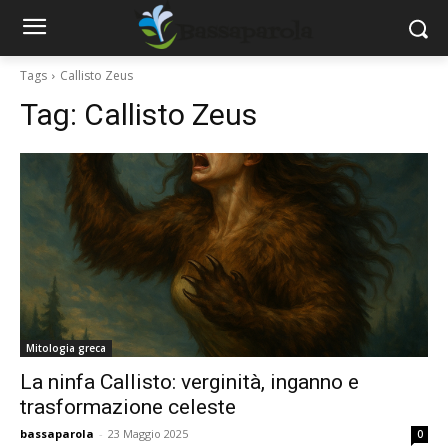
Tags
Callisto Zeus
Tag:
Callisto Zeus
Mitologia greca
La ninfa Callisto: verginità, inganno e
trasformazione celeste
bassaparola
-
23 Maggio 2025
0