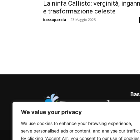
La ninfa Callisto: verginità, ingan
e trasformazione celeste
bassaparola
-
23 Maggio 2025
Bas
Blog 
We value your privacy
We use cookies to enhance your browsing experience,
serve personalised ads or content, and analyse our traffic.
© Bassaparola.it 2015-2025
By clicking "Accept All", you consent to our use of cookies