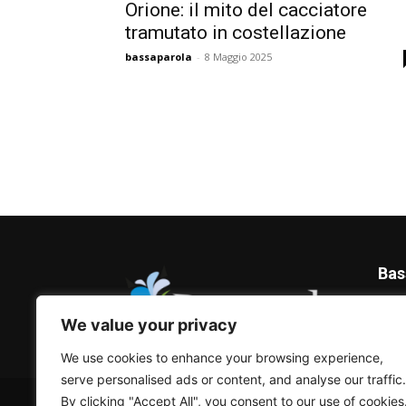
Orione: il mito del cacciatore
tramutato in costellazione
bassaparola
-
8 Maggio 2025
Bas
Blog 
We value your privacy
We use cookies to enhance your browsing experience,
serve personalised ads or content, and analyse our traffic.
© Bassaparola.it 2015-2025
By clicking "Accept All", you consent to our use of cookies