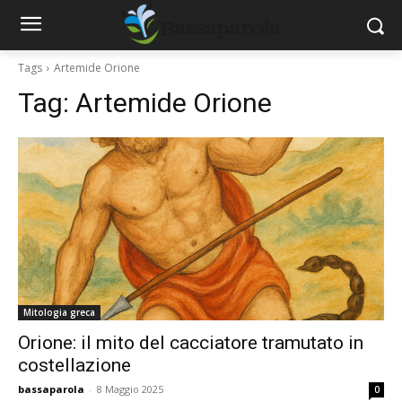
Tags
Artemide Orione
Tag:
Artemide Orione
Mitologia greca
Orione: il mito del cacciatore tramutato in
costellazione
bassaparola
-
8 Maggio 2025
0