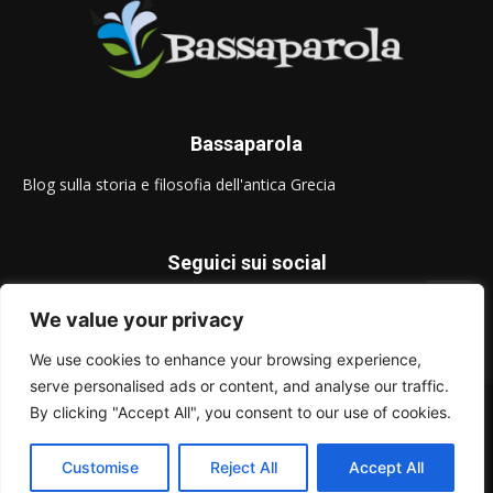
Bassaparola
Blog sulla storia e filosofia dell'antica Grecia
Seguici sui social
We value your privacy
We use cookies to enhance your browsing experience,
serve personalised ads or content, and analyse our traffic.
© Bassaparola.it 2015-2025
By clicking "Accept All", you consent to our use of cookies.
Privacy Policy
Customise
Reject All
Accept All